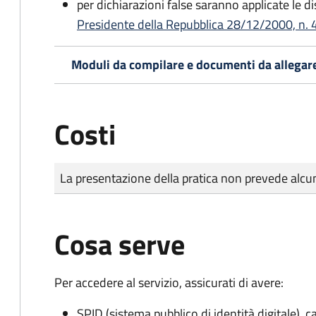
per dichiarazioni false saranno applicate le d
Presidente della Repubblica 28/12/2000, n. 4
Moduli da compilare e documenti da allegar
Costi
Tipo di pagamento
Importo
La presentazione della pratica non prevede al
Cosa serve
Per accedere al servizio, assicurati di avere:
SPID (sistema pubblico di identità digitale), ca