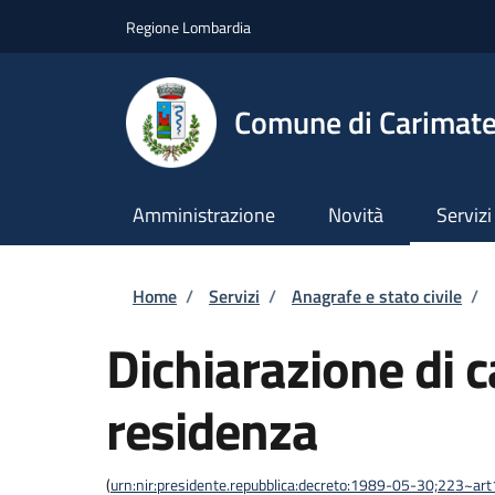
Salta al contenuto principale
Skip to footer content
Regione Lombardia
Comune di Carimat
Amministrazione
Novità
Servizi
Briciole di pane
Home
/
Servizi
/
Anagrafe e stato civile
/
Dichiarazione di 
residenza
(
urn:nir:presidente.repubblica:decreto:1989-05-30;223~ar