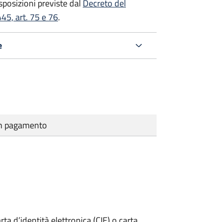
isposizioni previste dal
Decreto del
45, art. 75 e 76
.
e
cun pagamento
rta d’identità elettronica (CIE) o carta