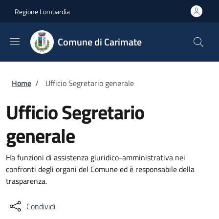
Salta al contenuto principale
Skip to footer content
Regione Lombardia
Comune di Carimate
Briciole di pane
Home
/
Ufficio Segretario generale
Ufficio Segretario
generale
Ha funzioni di assistenza giuridico-amministrativa nei
confronti degli organi del Comune ed è responsabile della
trasparenza.
Condividi