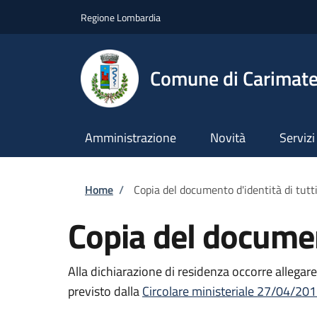
Salta al contenuto principale
Skip to footer content
Regione Lombardia
Comune di Carimat
Amministrazione
Novità
Servizi
Briciole di pane
Home
/
Copia del documento d'identità di tutti
Copia del document
Alla dichiarazione di residenza occorre allegare
previsto dalla
Circolare ministeriale 27/04/201