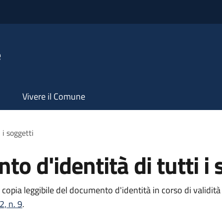
e
Vivere il Comune
 i soggetti
o d'identità di tutti i 
 copia leggibile del documento d'identità in corso di validità 
2, n. 9
.