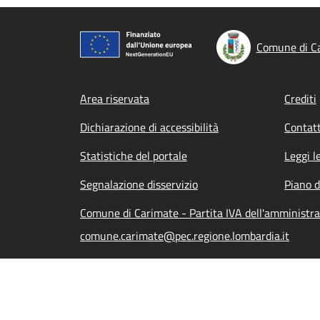
Comune di C
Footer menu
Area riservata
Crediti
Dichiarazione di accessibilità
Contatt
Statistiche del portale
Leggi l
Segnalazione disservizio
Piano d
Comune di Carimate - Partita IVA dell'amminist
comune.carimate@pec.regione.lombardia.it