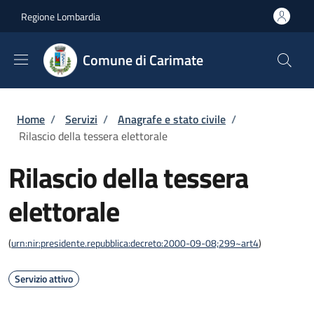
Salta al contenuto principale
Skip to footer content
Regione Lombardia
Comune di Carimate
Briciole di pane
Home
/
Servizi
/
Anagrafe e stato civile
/
Rilascio della tessera elettorale
Rilascio della tessera
elettorale
(
urn:nir:presidente.repubblica:decreto:2000-09-08;299~art4
)
Servizio attivo