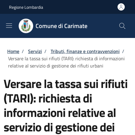
Salta al contenuto principale
Skip to footer content
Regione Lombardia
Comune di Carimate
Briciole di pane
Home
/
Servizi
/
Tributi, finanze e contravvenzioni
/
Versare la tassa sui rifiuti (TARI): richiesta di informazioni
relative al servizio di gestione dei rifiuti urbani
Versare la tassa sui rifiuti
(TARI): richiesta di
informazioni relative al
servizio di gestione dei