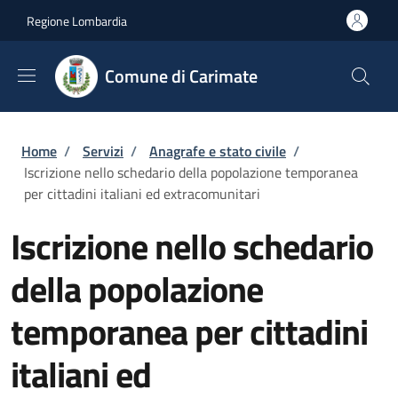
Salta al contenuto principale
Skip to footer content
Regione Lombardia
Comune di Carimate
Briciole di pane
Home
/
Servizi
/
Anagrafe e stato civile
/
Iscrizione nello schedario della popolazione temporanea
per cittadini italiani ed extracomunitari
Iscrizione nello schedario
della popolazione
temporanea per cittadini
italiani ed