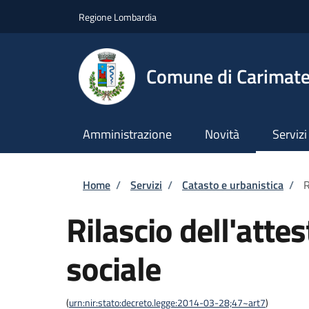
Salta al contenuto principale
Skip to footer content
Regione Lombardia
Comune di Carimat
Amministrazione
Novità
Servizi
Briciole di pane
Home
/
Servizi
/
Catasto e urbanistica
/
R
Rilascio dell'atte
sociale
(
urn:nir:stato:decreto.legge:2014-03-28;47~art7
)