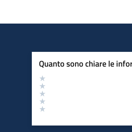
Quanto sono chiare le info
Valutazione
Valuta 5 stelle su 5
Valuta 4 stelle su 5
Valuta 3 stelle su 5
Valuta 2 stelle su 5
Valuta 1 stelle su 5