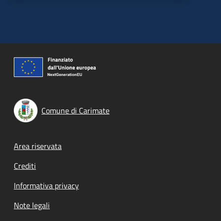
Comune di Carimate
Footer menu
Area riservata
Crediti
Informativa privacy
Note legali