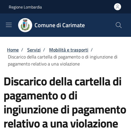
Salta al contenuto principale
Skip to footer content
Regione Lombardia
Comune di Carimate
Briciole di pane
Home
/
Servizi
/
Mobilità e trasporti
/
Discarico della cartella di pagamento o di ingiunzione di
pagamento relativo a una violazione
Discarico della cartella di
pagamento o di
ingiunzione di pagamento
relativo a una violazione