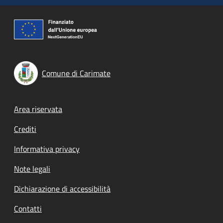
Comune di Carimate
Footer menu
Area riservata
Crediti
Informativa privacy
Note legali
Dichiarazione di accessibilità
Contatti