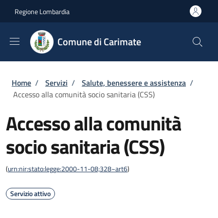
Salta al contenuto principale
Skip to footer content
Regione Lombardia
Comune di Carimate
Briciole di pane
Home
/
Servizi
/
Salute, benessere e assistenza
/
Accesso alla comunità socio sanitaria (CSS)
Accesso alla comunità
socio sanitaria (CSS)
(
urn:nir:stato:legge:2000-11-08;328~art6
)
Servizio attivo