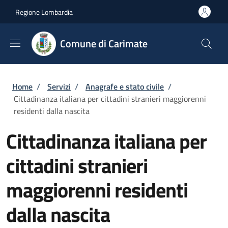
Salta al contenuto principale
Skip to footer content
Regione Lombardia
Comune di Carimate
Briciole di pane
Home
/
Servizi
/
Anagrafe e stato civile
/
Cittadinanza italiana per cittadini stranieri maggiorenni
residenti dalla nascita
Cittadinanza italiana per
cittadini stranieri
maggiorenni residenti
dalla nascita