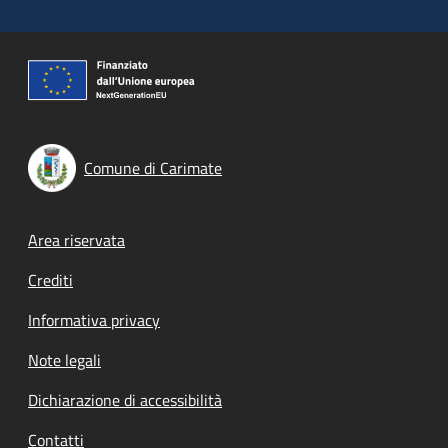
Comune di Carimate
Footer menu
Area riservata
Crediti
Informativa privacy
Note legali
Dichiarazione di accessibilità
Contatti