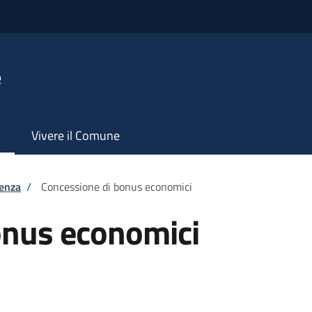
e
Vivere il Comune
tenza
/
Concessione di bonus economici
onus economici