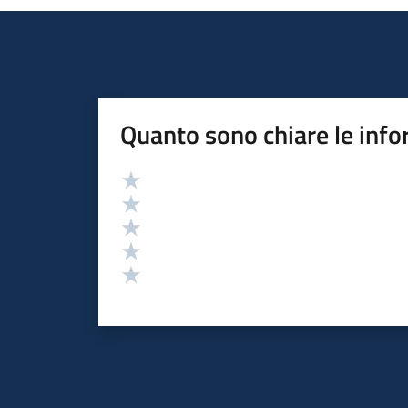
Quanto sono chiare le info
Valutazione
Valuta 5 stelle su 5
Valuta 4 stelle su 5
Valuta 3 stelle su 5
Valuta 2 stelle su 5
Valuta 1 stelle su 5