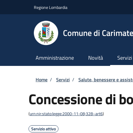
Salta al contenuto principale
Skip to footer content
Regione Lombardia
Comune di Carimat
Amministrazione
Novità
Servizi
Briciole di pane
Home
/
Servizi
/
Salute, benessere e assis
Concessione di b
(
urn:nir:stato:legge:2000-11-08;328~art6
)
Servizio attivo