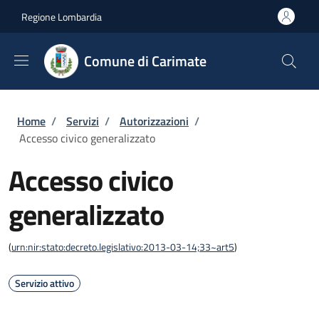
Salta al contenuto principale
Skip to footer content
Regione Lombardia
Comune di Carimate
Briciole di pane
Home
/
Servizi
/
Autorizzazioni
/
Accesso civico generalizzato
Accesso civico
generalizzato
(
urn:nir:stato:decreto.legislativo:2013-03-14;33~art5
)
Servizio attivo