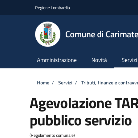
Salta al contenuto principale
Skip to footer content
Regione Lombardia
Comune di Carimat
Amministrazione
Novità
Servizi
Briciole di pane
Home
/
Servizi
/
Tributi, finanze e contravv
Agevolazione TARI
pubblico servizio
(Regolamento comunale)