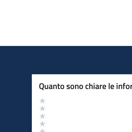
Quanto sono chiare le info
Valutazione
Valuta 5 stelle su 5
Valuta 4 stelle su 5
Valuta 3 stelle su 5
Valuta 2 stelle su 5
Valuta 1 stelle su 5