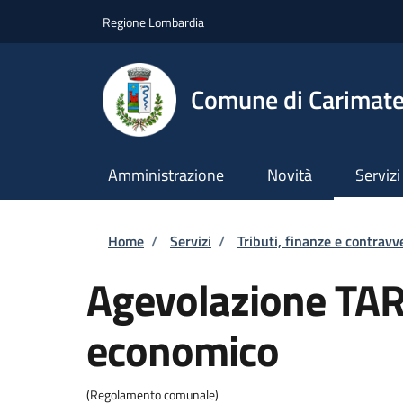
Salta al contenuto principale
Skip to footer content
Regione Lombardia
Comune di Carimat
Amministrazione
Novità
Servizi
Briciole di pane
Home
/
Servizi
/
Tributi, finanze e contravv
Agevolazione TARI
economico
(Regolamento comunale)