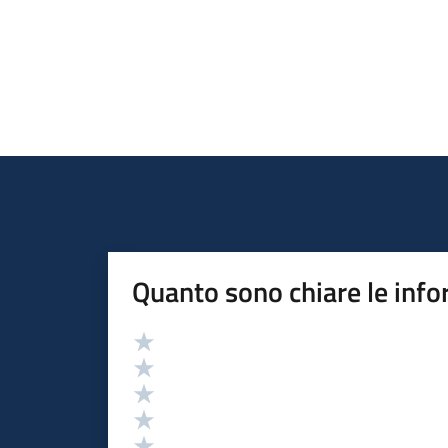
Quanto sono chiare le info
Valutazione
Valuta 5 stelle su 5
Valuta 4 stelle su 5
Valuta 3 stelle su 5
Valuta 2 stelle su 5
Valuta 1 stelle su 5