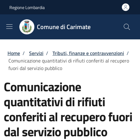
Salta al contenuto principale
Skip to footer content
Regione Lombardia
Comune di Carimate
Briciole di pane
Home
/
Servizi
/
Tributi, finanze e contravvenzioni
/
Comunicazione quantitativi di rifiuti conferiti al recupero
fuori dal servizio pubblico
Comunicazione
quantitativi di rifiuti
conferiti al recupero fuori
dal servizio pubblico