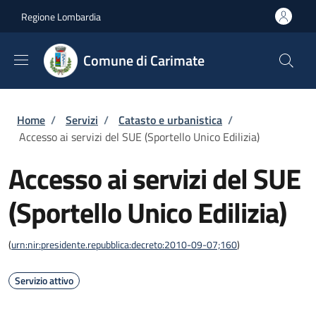
Salta al contenuto principale
Skip to footer content
Regione Lombardia
Comune di Carimate
Briciole di pane
Home
/
Servizi
/
Catasto e urbanistica
/
Accesso ai servizi del SUE (Sportello Unico Edilizia)
Accesso ai servizi del SUE
(Sportello Unico Edilizia)
(
urn:nir:presidente.repubblica:decreto:2010-09-07;160
)
Servizio attivo