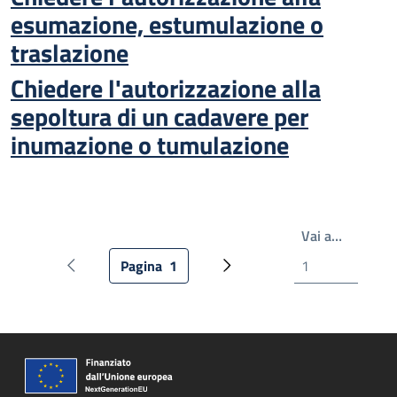
esumazione, estumulazione o
traslazione
Chiedere l'autorizzazione alla
sepoltura di un cadavere per
inumazione o tumulazione
Scrivi il
Vai a…
Pagina
1
Pagina precedente
Pagina attuale
Pagina successiva