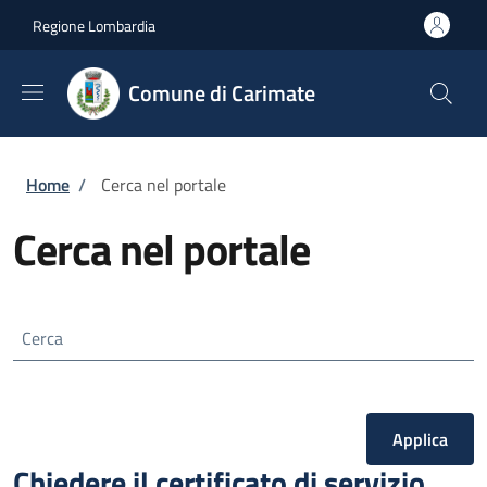
Salta al contenuto principale
Skip to footer content
Regione Lombardia
Comune di Carimate
Briciole di pane
Home
/
Cerca nel portale
Cerca nel portale
Cerca
Chiedere il certificato di servizio