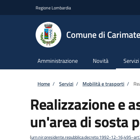
Salta al contenuto principale
Skip to footer content
Regione Lombardia
Comune di Carimat
Amministrazione
Novità
Servizi
Briciole di pane
Home
/
Servizi
/
Mobilità e trasporti
/
Rea
Realizzazione e a
un'area di sosta p
(
urn:nir:presidente.repubblica:decreto:1992-12-16;495~ar