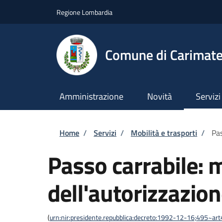
Salta al contenuto principale
Skip to footer content
Regione Lombardia
Comune di Carimat
Amministrazione
Novità
Servizi
Briciole di pane
Home
/
Servizi
/
Mobilità e trasporti
/
Pas
Passo carrabile: 
dell'autorizzazio
(
urn:nir:presidente.repubblica:decreto:1992-12-16;495~ar