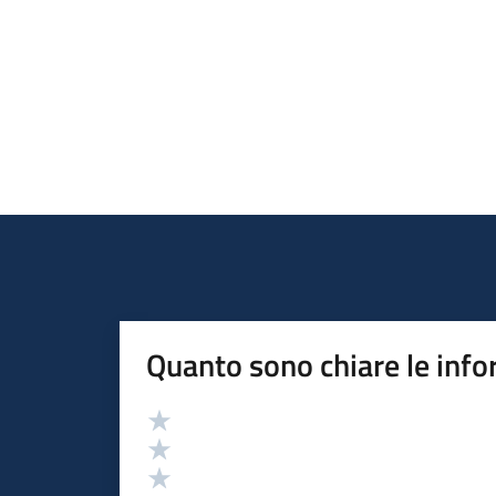
Quanto sono chiare le info
Valutazione
Valuta 5 stelle su 5
Valuta 4 stelle su 5
Valuta 3 stelle su 5