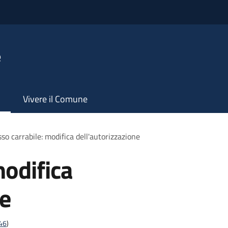
e
Vivere il Comune
so carrabile: modifica dell'autorizzazione
modifica
ne
t46
)