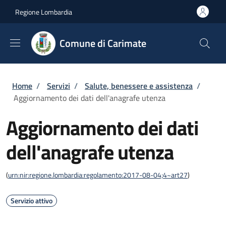
Salta al contenuto principale
Skip to footer content
Regione Lombardia
Comune di Carimate
Briciole di pane
Home
/
Servizi
/
Salute, benessere e assistenza
/
Aggiornamento dei dati dell'anagrafe utenza
Aggiornamento dei dati
dell'anagrafe utenza
(
urn:nir:regione.lombardia:regolamento:2017-08-04;4~art27
)
Servizio attivo