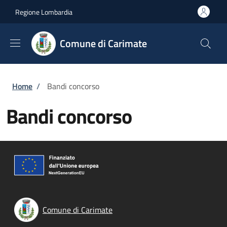
Salta al contenuto principale
Skip to footer content
Regione Lombardia
Comune di Carimate
Briciole di pane
Home
/
Bandi concorso
Bandi concorso
Comune di Carimate