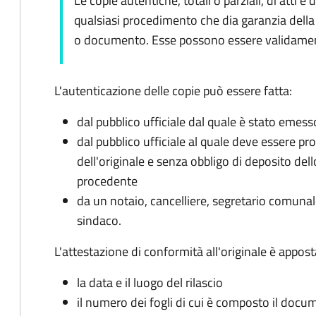
Le copie autentiche, totali o parziali, di att
qualsiasi procedimento che dia garanzia della 
o documento. Esse possono essere validamente
L'autenticazione delle copie può essere fatta:
dal pubblico ufficiale dal quale è stato emesso
dal pubblico ufficiale al quale deve essere p
dell'originale e senza obbligo di deposito de
procedente
da un notaio, cancelliere, segretario comunale
sindaco.
L'attestazione di conformità all'originale è appost
la data e il luogo del rilascio
il numero dei fogli di cui è composto il doc