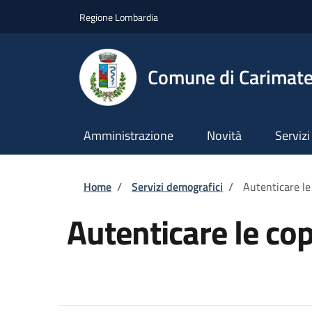
Salta al contenuto principale
Skip to footer content
Regione Lombardia
Comune di Carimat
Amministrazione
Novità
Servizi
Briciole di pane
Home
/
Servizi demografici
/
Autenticare le
Autenticare le co