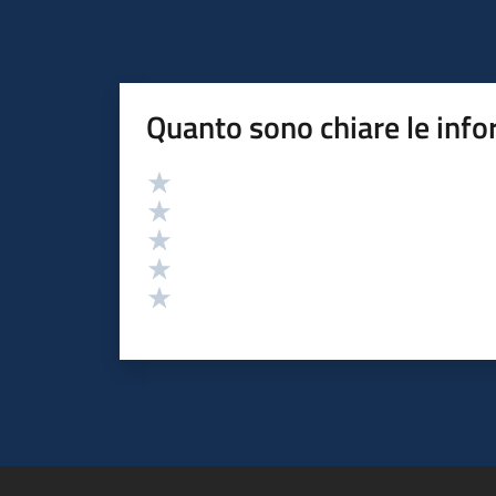
Quanto sono chiare le info
Valutazione
Valuta 5 stelle su 5
Valuta 4 stelle su 5
Valuta 3 stelle su 5
Valuta 2 stelle su 5
Valuta 1 stelle su 5