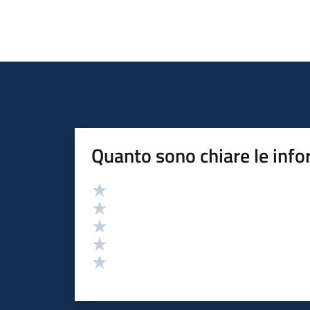
Quanto sono chiare le info
Valutazione
Valuta 5 stelle su 5
Valuta 4 stelle su 5
Valuta 3 stelle su 5
Valuta 2 stelle su 5
Valuta 1 stelle su 5