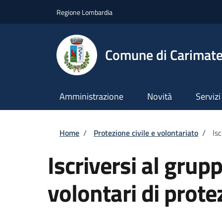
Salta al contenuto principale
Skip to footer content
Regione Lombardia
Comune di Carimat
Amministrazione
Novità
Servizi
Briciole di pane
Home
/
Protezione civile e volontariato
/
Is
Iscriversi al gru
volontari di prote