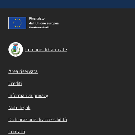
Comune di Carimate
Footer menu
Area riservata
Crediti
Informativa privacy
Note legali
Dichiarazione di accessibilità
Contatti