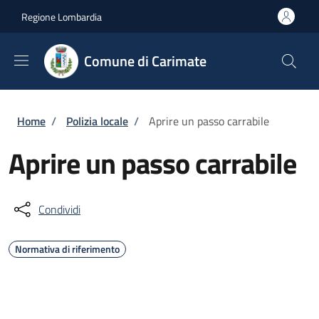
Salta al contenuto principale
Skip to footer content
Regione Lombardia
Comune di Carimate
Briciole di pane
Home
/
Polizia locale
/
Aprire un passo carrabile
Aprire un passo carrabile
Condividi
Normativa di riferimento