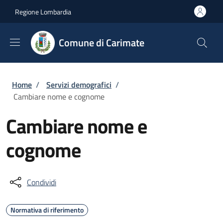
Salta al contenuto principale
Skip to footer content
Regione Lombardia
Comune di Carimate
Briciole di pane
Home
/
Servizi demografici
/
Cambiare nome e cognome
Cambiare nome e
cognome
Condividi
Normativa di riferimento