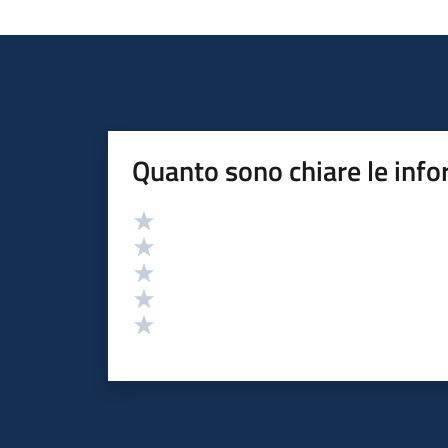
Quanto sono chiare le info
Valutazione
Valuta 5 stelle su 5
Valuta 4 stelle su 5
Valuta 3 stelle su 5
Valuta 2 stelle su 5
Valuta 1 stelle su 5