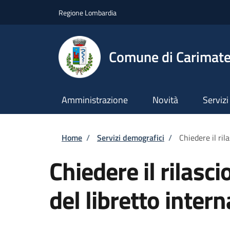
Salta al contenuto principale
Skip to footer content
Regione Lombardia
Comune di Carimat
Amministrazione
Novità
Servizi
Briciole di pane
Home
/
Servizi demografici
/
Chiedere il ril
Chiedere il rilasc
del libretto inter