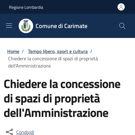
Salta al contenuto principale
Skip to footer content
Regione Lombardia
Comune di Carimate
Briciole di pane
Home
/
Tempo libero, sport e cultura
/
Chiedere la concessione di spazi di proprietà
dell'Amministrazione
Chiedere la concessione
di spazi di proprietà
dell'Amministrazione
Condividi